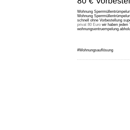
80 € Vorbestel
Wohnung Sperrmüllentrümpelun
Wohnung Sperrmüllentrümpelung
schnell ohne Vorbestellung su
privat 80 Euro
wir haben jeden T
wohnungsentruempelung.abholu
#Wohnungsauflösung